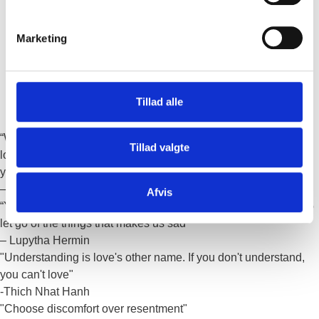
Marketing
Tillad alle
“When you come to a relationship as a whole person, without
Tillad valgte
looking for someone to complete you or to be your better half,
you can truly connect and love”
– Jay Shetty
Afvis
“You know why it's hard to be happy? It's because we refuse to
let go of the things that makes us sad"
– Lupytha Hermin
"Understanding is love's other name. If you don't understand,
you can't love"
-Thich Nhat Hanh
"Choose discomfort over resentment"