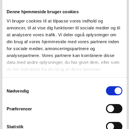
nødt til at tage ansvar for vores egen udvikling samt at
fylde vores egen kærlighedsbeholder inden vi kan
Denne hjemmeside bruger cookies
arbejde med parterapi og parforholdet. Derved kan vi
Vi bruger cookies til at tilpasse vores indhold og
bidrage til et parforhold.
Læs mere om min tilgang til
annoncer, til at vise dig funktioner til sociale medier og til
parterapi her.
at analysere vores trafik. Vi deler også oplysninger om
din brug af vores hjemmeside med vores partnere inden
Prisen på en parterapi session á 90 minutter er
for sociale medier, annonceringspartnere og
1799,-.
analysepartnere. Vores partnere kan kombinere disse
Hvad kan du få ud af at vælge mig som
data med andre oplysninger, du har givet dem, eller som
parterapeut i Odense?
de har indsamlet fra din brug af deres tjenester.
Genfind kærligheden
Få redskaber til at kommunikere med din partner -
Samtykkevalg
også når bølgerne går højt
Nødvendig
Få sat ord på dét, der udfordrer jer som par, og få
redskaber til at løse det
Præferencer
Forstå og ændr dynamikkerne i jeres relation
Opnå balance mellem jeg'et og vi'et
Statistik
Ønsker I hjælp til parforholdet? Book her!