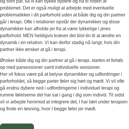
og som par, så vi kan dykke dybere og nå til roden af
problemet. Det er også muligt at arbejde med eventuelle
problematikker i dit parforhold uden at både dig og din partner
går i terapi. Ofte i relationer opstår der dynamikker og disse
dynamikker kan afholde jer fra at være lykkelige i jeres
parforhold. MEN heldigvis kræver det blot én til at ændre en
dynamik i en relation. Vi kan derfor stadig nå langt, hvis din
partner ikke ønsker at gå i terapi.
Ønsker både dig og din partner at gå i terapi, startes et forløb
op med parsessioner samt individuelle sessioner.
Her vil fokus være på at belyse dynamikker og udfordringer i
parforholdet, så begge parter føler sig hørt og mødt. Vi vil ofte
gå endnu dybere ned i udfordringerne i individuel terapi og
rumme følelserne det har sat i gang i dig som individ. Til sidst
vil vi arbejde henimod at integrere det, I har lært under terapien
og finde en løsning, hvor I begge føler jer mødt.