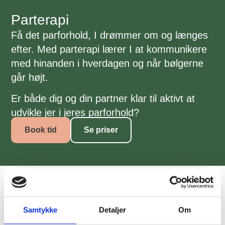
Parterapi
Få det parforhold, I drømmer om og længes
efter. Med parterapi lærer I at kommunikere
med hinanden i hverdagen og når bølgerne
går højt.
Er både dig og din partner klar til aktivt at
udvikle jer i jeres parforhold?
Book tid
Se priser
Parterapi i Odense
Jeg lægger i parterapien vægt på det individuelle
Samtykke
Detaljer
Om
menneske, idet jeg arbejder ud fra den filosofi, at vi er