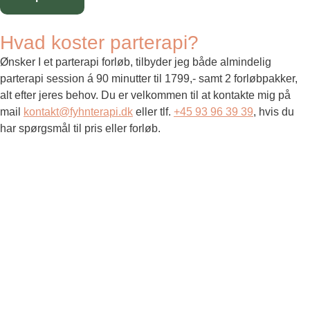
Hvad koster parterapi?
Ønsker I et parterapi forløb, tilbyder jeg både almindelig
parterapi session á 90 minutter til 1799,- samt 2 forløbpakker,
alt efter jeres behov. Du er velkommen til at kontakte mig på
mail
kontakt@fyhnterapi.dk
eller tlf.
+45 93 96 39 39
, hvis du
har spørgsmål til pris eller forløb.
Hvad kan parterapi hjælpe med?
Som parterapeut hjælper jeg primært par med at forstå og
kommunikere med hinanden, bryde dynamikker som spænder
ben for dem og puste liv ind i forholdet igen.
Kan vi redde vores forhold med
parterapi?
Et parterapi forløb kan hjælpe jer med at kommunikere og