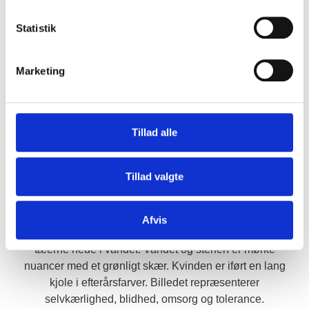
jeg hjælpe dig med at finde de helt rette redskaber på din
vej, så du kan se din værdi og samtidig lære at elske
Statistik
(hele) dig selv højere.
Hvad kan du få ud af at vælge mig som
Marketing
kærlighedsterapeut?
Opnå kærlighed til dig selv (og andre)
Genskab tilliden til dig selv
Få 'slukket' din indre kritiker
Tillad alle
Få højere selvværd / Indse dit værd
Bliv mødt i dine følelser
Tillad valgte
Lær at rumme dine følelser og dit indre barn
Afvis