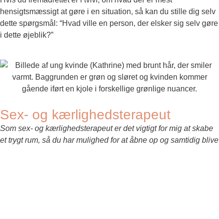
hensigtsmæssigt at gøre i en situation, så kan du stille dig selv
dette spørgsmål: “Hvad ville en person, der elsker sig selv gøre
i dette øjeblik?”
Sex- og kærlighedsterapeut
Som sex- og kærlighedsterapeut er det vigtigt for mig at skabe
et trygt rum, så du har mulighed for at åbne op og samtidig blive
mødt i dine behov. Jeg har gennem uddannelse og kurser fået
opbygget et værktøjsbælte, hvilket jeg sammen med min
intuition vil benytte i min samtaleterapi. Jeg arbejder ud fra et
åbent sind og en nysgerrig mentalitet med fokus på at
imødekomme dig på bedste vis. Jeg kan og vil møde dig i din
sårbarhed, hjælpe dig med at rumme de følelser, der måtte