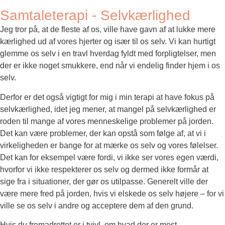
Samtaleterapi - Selvkærlighed
Jeg tror på, at de fleste af os, ville have gavn af at lukke mere
kærlighed ud af vores hjerter og især til os selv. Vi kan hurtigt
glemme os selv i en travl hverdag fyldt med forpligtelser, men
der er ikke noget smukkere, end når vi endelig finder hjem i os
selv.
Derfor er det også vigtigt for mig i min terapi at have fokus på
selvkærlighed, idet jeg mener, at mangel på selvkærlighed er
roden til mange af vores menneskelige problemer på jorden.
Det kan være problemer, der kan opstå som følge af, at vi i
virkeligheden er bange for at mærke os selv og vores følelser.
Det kan for eksempel være fordi, vi ikke ser vores egen værdi,
hvorfor vi ikke respekterer os selv og dermed ikke formår at
sige fra i situationer, der gør os utilpasse. Generelt ville der
være mere fred på jorden, hvis vi elskede os selv højere – for vi
ville se os selv i andre og acceptere dem af den grund.
Hvis du fremadrettet er i tvivl, om hvad der er mest