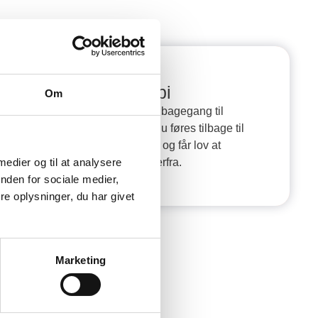
Regressionsterapi
Om
Regression er en mental tilbagegang til
øjeblikke i et tidligere liv. Du føres tilbage til
et tidligere liv, du har levet, og får lov at
 medier og til at analysere
opleve det via minderne derfra.
nden for sociale medier,
e oplysninger, du har givet
Marketing