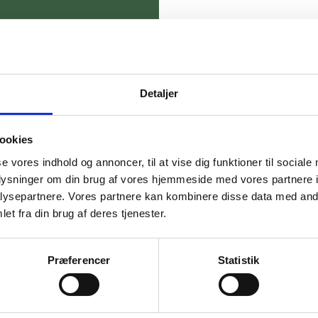
Sexolog
Detaljer
For mig handler sex om at skabe nydelse.
Således behøver sex ikke at blive presset
ookies
ned i en definitiv kasse, men der er plads til
se vores indhold og annoncer, til at vise dig funktioner til sociale
udfoldelse og nysgerrighed.
oplysninger om din brug af vores hjemmeside med vores partnere i
ysepartnere. Vores partnere kan kombinere disse data med andr
et fra din brug af deres tjenester.
Præferencer
Statistik