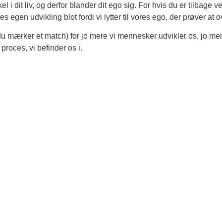
 i dit liv, og derfor blander dit ego sig. For hvis du er tilbage ve
egen udvikling blot fordi vi lytter til vores ego, der prøver at o
du mærker et match) for jo mere vi mennesker udvikler os, jo mer
proces, vi befinder os i.
id?
ndenfor 48 timer med de 3 næste ledige telefontider til 15 minutt