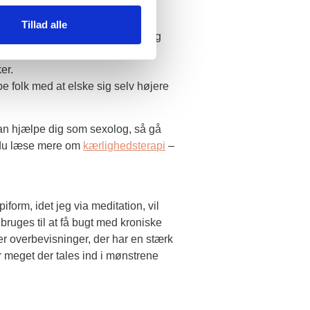
dsterapeut
Tillad alle
lighedsterapeut. Det betyder, jeg
seksuelle udfordringer samt
er.
e folk med at elske sig selv højere
kan hjælpe dig som sexolog, så gå
 du læse mere om
kærlighedsterapi
–
orm, idet jeg via meditation, vil
n bruges til at få bugt med kroniske
ler overbevisninger, der har en stærk
r meget der tales ind i mønstrene