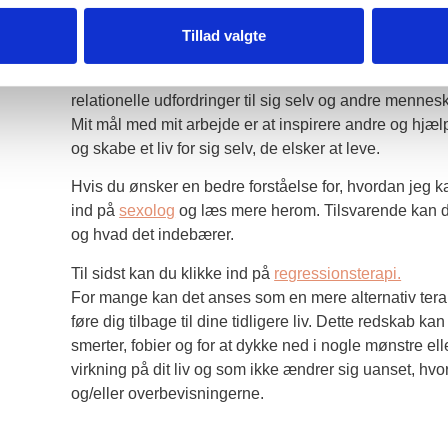
Sexolog og kærlighe
Tillad valgte
Jeg er uddannet sexolog og arbejder som sex- og kær
bruger mine tillærte redskaber til at hjælpe folk med 
relationelle udfordringer til sig selv og andre mennesk
Mit mål med mit arbejde er at inspirere andre og hjælp
og skabe et liv for sig selv, de elsker at leve.
Hvis du ønsker en bedre forståelse for, hvordan jeg 
ind på
sexolog
og læs mere herom. Tilsvarende kan
og hvad det indebærer.
Til sidst kan du klikke ind på
regressionsterapi.
For mange kan det anses som en mere alternativ terapif
føre dig tilbage til dine tidligere liv. Dette redskab ka
smerter, fobier og for at dykke ned i nogle mønstre el
virkning på dit liv og som ikke ændrer sig uanset, hvo
og/eller overbevisningerne.