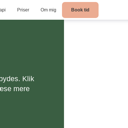
api
Priser
Om mig
Book tid
lbydes. Klik
 læse mere