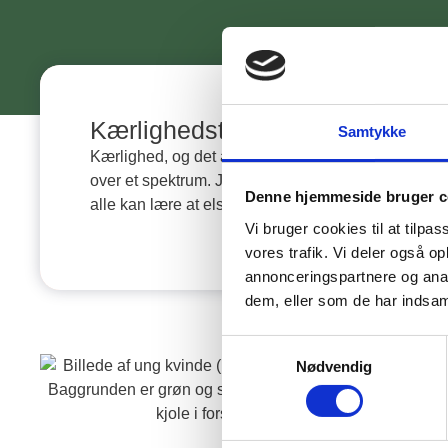
Kærlighedsterapi
Samtykke
Kærlighed, og det at elske sig selv, løber
over et spektrum. Jeg tror derfor også, at vi
Denne hjemmeside bruger c
alle kan lære at elske os selv mere.
Vi bruger cookies til at tilpas
vores trafik. Vi deler også 
annonceringspartnere og anal
dem, eller som de har indsaml
Samtykkevalg
Nødvendig