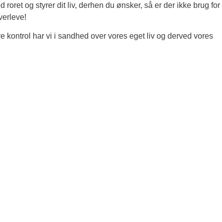
d roret og styrer dit liv, derhen du ønsker, så er der ikke brug for
verleve!
e kontrol har vi i sandhed over vores eget liv og derved vores
ers gratis og uforpligtende snak.