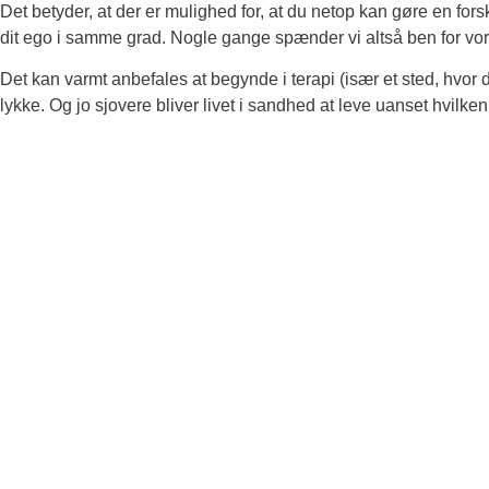
Det betyder, at der er mulighed for, at du netop kan gøre en forskel
dit ego i samme grad. Nogle gange spænder vi altså ben for vores 
Det kan varmt anbefales at begynde i terapi (især et sted, hvor 
lykke. Og jo sjovere bliver livet i sandhed at leve uanset hvilken 
Ønsker du en telefont
Indtast dine informationer, og du modtager en SMS eller e-mail i
Send